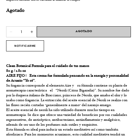
Impuesto incluido. Envío calculado al finalizar la compra.
Agotado
AGOTADO
NOTIFICARME
Clean Botanical Formula para el cuidado de tus manos
80 g / 2.82 oz
AIRE FIJO |
Esta crema fue formulada pensando en la energía y personalidad
de Acuario “Yo sé”.
Su fragancia corresponde al elemento Aire y su fórmula contiene su planta de
aromaterapia característica el “Neroli (Citrus Bigaradia)”. Su nombre fue dado
por la duquesa italiana de Bracciano, princesa de Nerola, que amaba el olor y lo
usaba como fragancia. La extracción del aceite esencial de Neroli se realiza con
las flores recién cortadas -generalmente a mano- del naranjo amargo.
El aceite esencial de neroli ha sido utilizado durante mucho tiempo en
aromaterapia. Se dice que ofrece una variedad de beneficios por sus cualidades
regenerativas, de antiséptico, antibacteriano, antiinflamatorio y analgésico,
además de ser uno de los perfumes más sutiles y exquisitos.
Esta fórmula es ideal para inducir un estado meditativo así como también
afrodisiaco. Para los momentos acuarianos, esta cualidad meditativa tendrá un